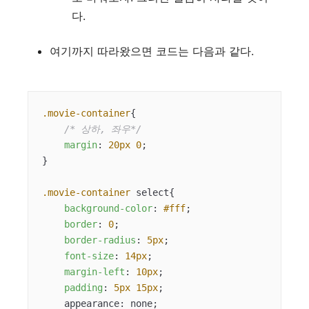
다.
여기까지 따라왔으면 코드는 다음과 같다.
.movie-container
{

/* 상하, 좌우*/
margin
: 
20px
0
; 

}

.movie-container
 select{

background-color
: 
#fff
;

border
: 
0
;

border-radius
: 
5px
;

font-size
: 
14px
;

margin-left
: 
10px
;

padding
: 
5px
15px
;

    appearance: none;
