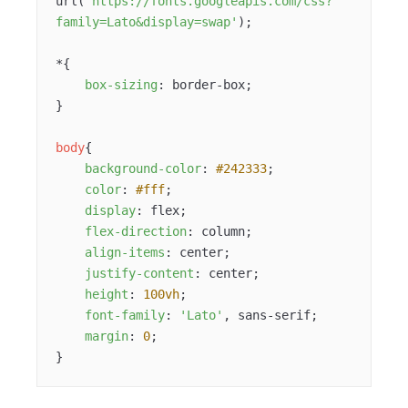
url(
'https://fonts.googleapis.com/css?
family=Lato&display=swap'
);

*{

box-sizing
: border-box;

}

body
{

background-color
: 
#242333
;

color
: 
#fff
;

display
: flex;

flex-direction
: column;

align-items
: center;

justify-content
: center;

height
: 
100vh
;

font-family
: 
'Lato'
, sans-serif;

margin
: 
0
;

}