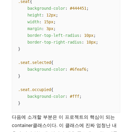
.seat
{

background-color
: 
#444451
;

height
: 
12px
;

width
: 
15px
;

margin
: 
3px
;

border-top-left-radius
: 
10px
;

border-top-right-radius
: 
10px
;

}

.seat
.selected
{

background-color
: 
#6feaf6
;

}

.seat
.occupied
{

background-color
: 
#fff
;

}
다음에 소개할 부분은 이 프로젝트의 핵심이 되는
container클래스이다. 이 클래스에 진짜 엄청난 내