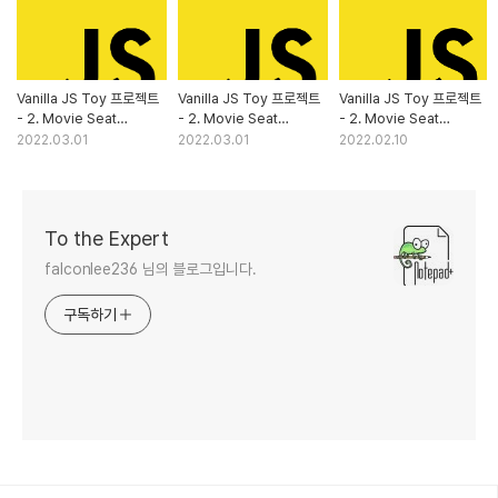
Vanilla JS Toy 프로젝트
Vanilla JS Toy 프로젝트
Vanilla JS Toy 프로젝트
- 2. Movie Seat
- 2. Movie Seat
- 2. Movie Seat
Booking (javascript편)
Booking - CSS편(2)
Booking (html편)
2022.03.01
2022.03.01
2022.02.10
To the Expert
falconlee236 님의 블로그입니다.
구독하기