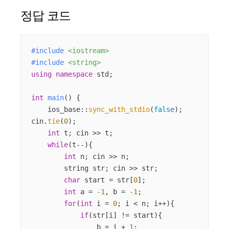
정답 코드
#
include
<iostream>
#
include
<string>
using
namespace
 std;

int
main
()
{

    ios_base::
sync_with_stdio
(
false
); 
cin.
tie
(
0
);

int
 t; cin >> t;

while
(t--){

int
 n; cin >> n;

        string str; cin >> str;

char
 start = str[
0
];

int
 a = 
-1
, b = 
-1
;

for
(
int
 i = 
0
; i < n; i++){

if
(str[i] != start){

                b = i + 
1
;
