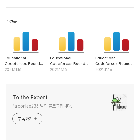
관련글
Educational
Educational
Educational
Codeforces Round
Codeforces Round
Codeforces Round
113 (Rated for Div. 2)-
113 (Rated for Div. 2)-
115 (Rated for Div. 2)-
2021.11.16
2021.11.16
2021.11.16
C. Jury Meeting
B. Chess Tournament
C. Delete Two
Elements
To the Expert
falconlee236 님의 블로그입니다.
구독하기