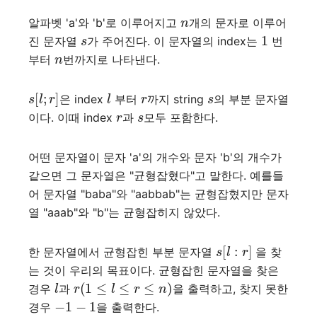
n
알파벳 'a'와 'b'로 이루어지고
개의 문자로 이루어
s
1
진 문자열
가 주어진다. 이 문자열의 index는
번
n
부터
번까지로 나타낸다.
s
[
l
;
r
]
l
r
s
은 index
부터
까지 string
의 부분 문자열
r
s
이다. 이때 index
과
모두 포함한다.
어떤 문자열이 문자 'a'의 개수와 문자 'b'의 개수가
같으면 그 문자열은 "균형잡혔다"고 말한다. 예를들
어 문자열 "baba"와 "aabbab"는 균형잡혔지만 문자
열 "aaab"와 "b"는 균형잡히지 않았다.
s
[
l
:
r
]
한 문자열에서 균형잡힌 부분 문자열
을 찾
는 것이 우리의 목표이다. 균형잡힌 문자열을 찾은
l
r
(
1
≤
l
≤
r
≤
n
)
경우
과
을 출력하고, 찾지 못한
−
1
−
1
경우
을 출력한다.