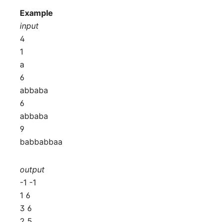
Example
input
4
1
a
6
abbaba
6
abbaba
9
babbabbaa
output
-1 -1
1 6
3 6
2 5