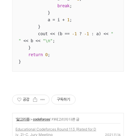
break
;

            }

            a = i + 
1
;

        }

        cout << (b == 
-1
 ? 
-1
 : a) << 
" 
"
 << b << 
"\n"
;

    }

return
0
;

}
공감
구독하기
'
알고리즘
>
codeforces
' 카테고리의 다른 글
Educational Codeforces Round 113 (Rated for D
iv. 2)-C. Jury Meeting
2021.11.16